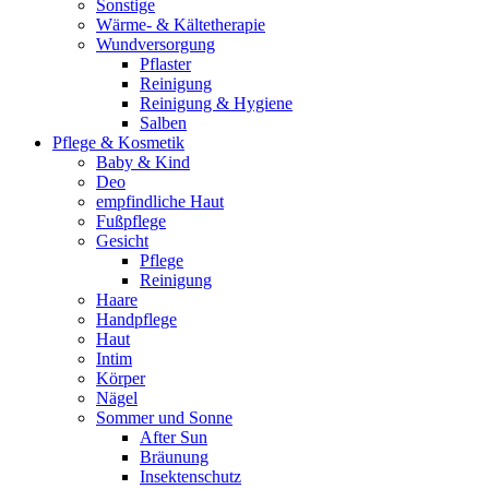
Sonstige
Wärme- & Kältetherapie
Wundversorgung
Pflaster
Reinigung
Reinigung & Hygiene
Salben
Pflege & Kosmetik
Baby & Kind
Deo
empfindliche Haut
Fußpflege
Gesicht
Pflege
Reinigung
Haare
Handpflege
Haut
Intim
Körper
Nägel
Sommer und Sonne
After Sun
Bräunung
Insektenschutz