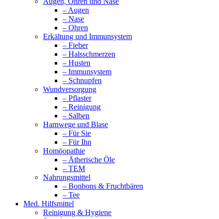
Augen, Ohren und Nase
– Augen
– Nase
– Ohren
Erkältung und Immunsystem
– Fieber
– Halsschmerzen
– Husten
– Immunsystem
– Schnupfen
Wundversorgung
– Pflaster
– Reinigung
– Salben
Harnwege und Blase
– Für Sie
– Für Ihn
Homöopathie
– Ätherische Öle
– TEM
Nahrungsmittel
– Bonbons & Fruchtbären
– Tee
Med. Hilfsmittel
Reinigung & Hygiene