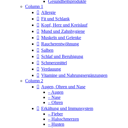
Column 1
Allergie
Fit und Schlank
Kopf, Herz und Kreislauf
Mund und Zahnhygiene
Muskeln und Gelenke
Raucherentwöhnung
Salben
Schlaf und Beruhigung
Schmerzmittel
Verdauung
Vitamine und Nahrungsergänzungen
Column 2
Augen, Ohren und Nase
– Augen
– Nase
– Ohren
Erkältung und Immunsystem
– Fieber
– Halsschmerzen
– Husten