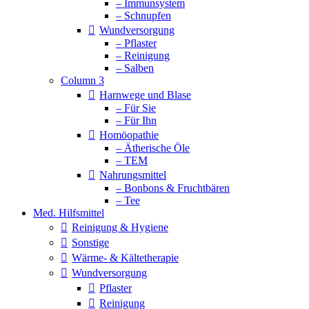
– Immunsystem
– Schnupfen
Wundversorgung
– Pflaster
– Reinigung
– Salben
Column 3
Harnwege und Blase
– Für Sie
– Für Ihn
Homöopathie
– Ätherische Öle
– TEM
Nahrungsmittel
– Bonbons & Fruchtbären
– Tee
Med. Hilfsmittel
Reinigung & Hygiene
Sonstige
Wärme- & Kältetherapie
Wundversorgung
Pflaster
Reinigung