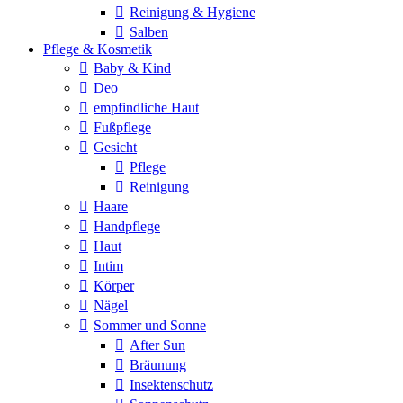
Reinigung & Hygiene
Salben
Pflege & Kosmetik
Baby & Kind
Deo
empfindliche Haut
Fußpflege
Gesicht
Pflege
Reinigung
Haare
Handpflege
Haut
Intim
Körper
Nägel
Sommer und Sonne
After Sun
Bräunung
Insektenschutz