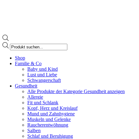
Products
search
Facebook
Shop
page
Familie & Co
opens
Baby und Kind
in
Lust und Liebe
new
Schwangerschaft
window
Gesundheit
Alle Produkte der Kategorie Gesundheit anzeigen
Allergie
Fit und Schlank
Kopf, Herz und Kreislauf
Mund und Zahnhygiene
Muskeln und Gelenke
Raucherentwöhnung
Salben
Schlaf und Beruhigung