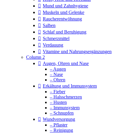
Mund und Zahnhygiene
Muskeln und Gelenke
Raucherentwöhnung
Salben
Schlaf und Beruhigung
Schmerzmittel
Verdauung
Vitamine und Nahrungsergänzungen
Column 2
Augen, Ohren und Nase
– Augen
– Nase
– Ohren
Erkältung und Immunsystem
– Fieber
– Halsschmerzen
– Husten
– Immunsystem
– Schnupfen
Wundversorgung
– Pflaster
– Reinigung