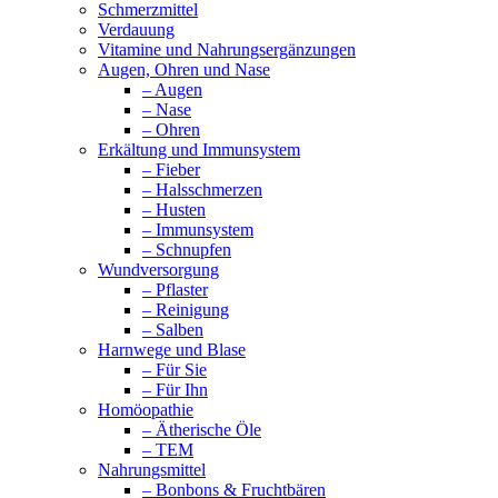
Schmerzmittel
Verdauung
Vitamine und Nahrungsergänzungen
Augen, Ohren und Nase
– Augen
– Nase
– Ohren
Erkältung und Immunsystem
– Fieber
– Halsschmerzen
– Husten
– Immunsystem
– Schnupfen
Wundversorgung
– Pflaster
– Reinigung
– Salben
Harnwege und Blase
– Für Sie
– Für Ihn
Homöopathie
– Ätherische Öle
– TEM
Nahrungsmittel
– Bonbons & Fruchtbären