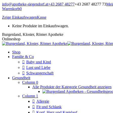
Zum
info@apotheke-siegendorf.at
+43 2687 48277
+43 2687 48277 73
Mei
Inhalt
Warenkorb
0
springen
Zeige Einkaufswagen
Kasse
Keine Produkte im Einkaufswagen.
Burgenland, Kloster, Römer Apotheke
Onlineshop
Shop
Familie & Co
Baby und Kind
Lust und Liebe
Schwangerschaft
Gesundheit
Column 0
Alle Produkte der Kategorie Gesundheit anzeigen
Column 1
Allergie
Fit und Schlank
Kopf, Herz und Kreislauf