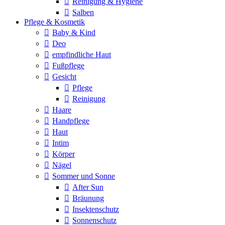
Reinigung & Hygiene
Salben
Pflege & Kosmetik
Baby & Kind
Deo
empfindliche Haut
Fußpflege
Gesicht
Pflege
Reinigung
Haare
Handpflege
Haut
Intim
Körper
Nägel
Sommer und Sonne
After Sun
Bräunung
Insektenschutz
Sonnenschutz