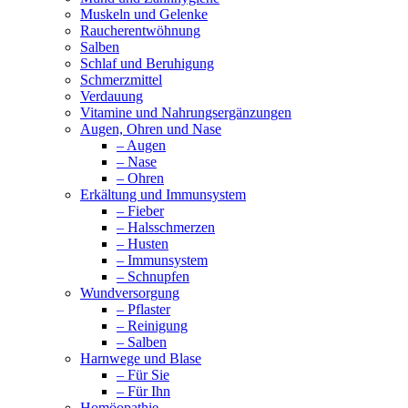
Muskeln und Gelenke
Raucherentwöhnung
Salben
Schlaf und Beruhigung
Schmerzmittel
Verdauung
Vitamine und Nahrungsergänzungen
Augen, Ohren und Nase
– Augen
– Nase
– Ohren
Erkältung und Immunsystem
– Fieber
– Halsschmerzen
– Husten
– Immunsystem
– Schnupfen
Wundversorgung
– Pflaster
– Reinigung
– Salben
Harnwege und Blase
– Für Sie
– Für Ihn
Homöopathie