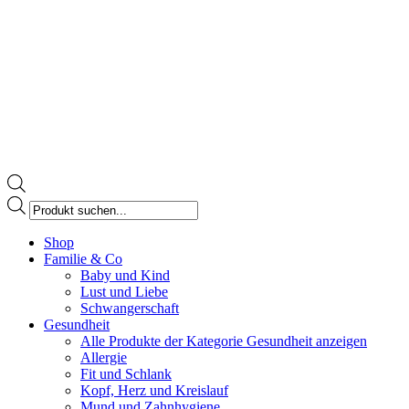
Products
search
Facebook
Shop
page
Familie & Co
opens
Baby und Kind
in
Lust und Liebe
new
Schwangerschaft
window
Gesundheit
Alle Produkte der Kategorie Gesundheit anzeigen
Allergie
Fit und Schlank
Kopf, Herz und Kreislauf
Mund und Zahnhygiene