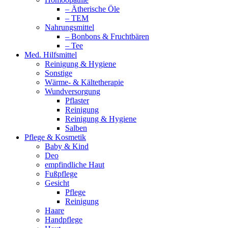
– Ätherische Öle
– TEM
Nahrungsmittel
– Bonbons & Fruchtbären
– Tee
Med. Hilfsmittel
Reinigung & Hygiene
Sonstige
Wärme- & Kältetherapie
Wundversorgung
Pflaster
Reinigung
Reinigung & Hygiene
Salben
Pflege & Kosmetik
Baby & Kind
Deo
empfindliche Haut
Fußpflege
Gesicht
Pflege
Reinigung
Haare
Handpflege