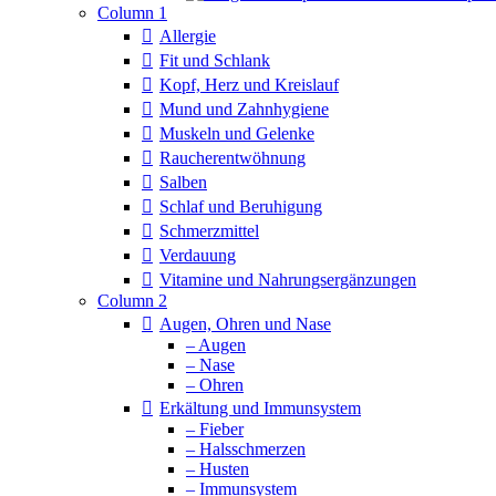
Column 1
Allergie
Fit und Schlank
Kopf, Herz und Kreislauf
Mund und Zahnhygiene
Muskeln und Gelenke
Raucherentwöhnung
Salben
Schlaf und Beruhigung
Schmerzmittel
Verdauung
Vitamine und Nahrungsergänzungen
Column 2
Augen, Ohren und Nase
– Augen
– Nase
– Ohren
Erkältung und Immunsystem
– Fieber
– Halsschmerzen
– Husten
– Immunsystem