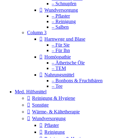
– Schnupfen
Wundversorgung
– Pflaster
– Reinigung
– Salben
Column 3
Harnwege und Blase
– Für Sie
– Für Ihn
Homöopathie
– Ätherische Öle
– TEM
Nahrungsmittel
– Bonbons & Fruchtbären
– Tee
Med. Hilfsmittel
Reinigung & Hygiene
Sonstige
Wärme- & Kältetherapie
Wundversorgung
Pflaster
Reinigung