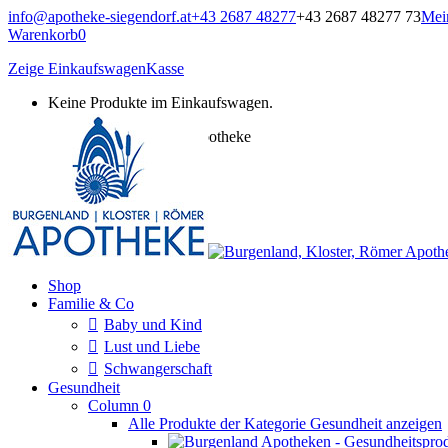
Zum
info@apotheke-siegendorf.at
+43 2687 48277
+43 2687 48277 73
Mei
Inhalt
Warenkorb
0
springen
Zeige Einkaufswagen
Kasse
Keine Produkte im Einkaufswagen.
Burgenland, Kloster, Römer Apotheke
Onlineshop
Shop
Familie & Co
Baby und Kind
Lust und Liebe
Schwangerschaft
Gesundheit
Column 0
Alle Produkte der Kategorie Gesundheit anzeigen