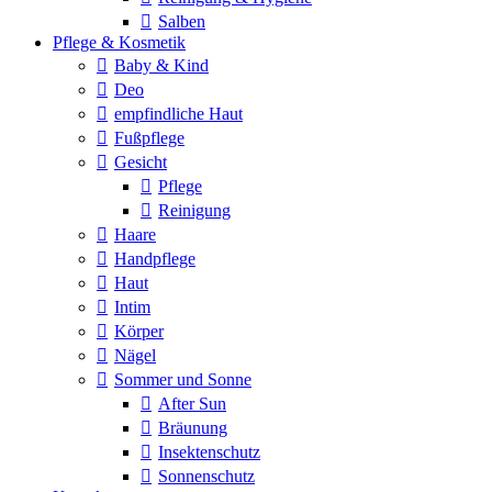
Salben
Pflege & Kosmetik
Baby & Kind
Deo
empfindliche Haut
Fußpflege
Gesicht
Pflege
Reinigung
Haare
Handpflege
Haut
Intim
Körper
Nägel
Sommer und Sonne
After Sun
Bräunung
Insektenschutz
Sonnenschutz