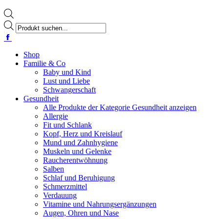
Products
search
Facebook
page
opens
Shop
in
Familie & Co
new
Baby und Kind
window
Lust und Liebe
Schwangerschaft
Gesundheit
Alle Produkte der Kategorie Gesundheit anzeigen
Allergie
Fit und Schlank
Kopf, Herz und Kreislauf
Mund und Zahnhygiene
Muskeln und Gelenke
Raucherentwöhnung
Salben
Schlaf und Beruhigung
Schmerzmittel
Verdauung
Vitamine und Nahrungsergänzungen
Augen, Ohren und Nase