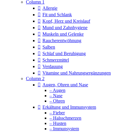
Column 1
Allergie
Fit und Schlank
Kopf, Herz und Kreislauf
Mund und Zahnhygiene
Muskeln und Gelenke
Raucherentwöhnung
Salben
Schlaf und Beruhigung
Schmerzmittel
Verdauung
Vitamine und Nahrungsergänzungen
Column 2
Augen, Ohren und Nase
– Augen
– Nase
– Ohren
Erkältung und Immunsystem
– Fieber
– Halsschmerzen
– Husten
– Immunsystem