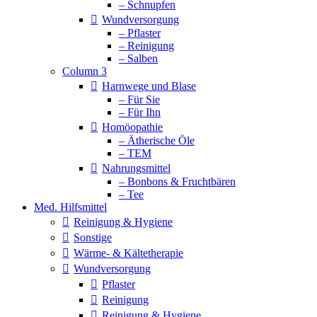
– Schnupfen
Wundversorgung
– Pflaster
– Reinigung
– Salben
Column 3
Harnwege und Blase
– Für Sie
– Für Ihn
Homöopathie
– Ätherische Öle
– TEM
Nahrungsmittel
– Bonbons & Fruchtbären
– Tee
Med. Hilfsmittel
Reinigung & Hygiene
Sonstige
Wärme- & Kältetherapie
Wundversorgung
Pflaster
Reinigung
Reinigung & Hygiene