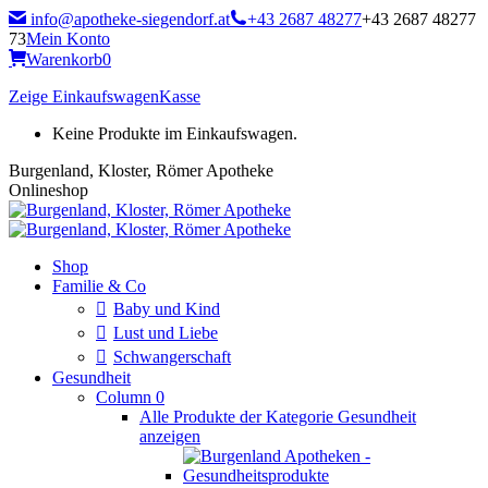
Zum
info@apotheke-siegendorf.at
+43 2687 48277
+43 2687 48277
Inhalt
73
Mein Konto
springen
Warenkorb
0
Zeige Einkaufswagen
Kasse
Keine Produkte im Einkaufswagen.
Burgenland, Kloster, Römer Apotheke
Onlineshop
Shop
Familie & Co
Baby und Kind
Lust und Liebe
Schwangerschaft
Gesundheit
Column 0
Alle Produkte der Kategorie Gesundheit
anzeigen