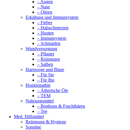
– Augen
– Nase
– Ohren
Erkältung und Immunsystem
– Fieber
– Halsschmerzen
– Husten
– Immunsystem
– Schnupfen
Wundversorgung
– Pflaster
– Reinigung
– Salben
Harnwege und Blase
– Für Sie
– Für Ihn
Homöopathie
– Ätherische Öle
– TEM
Nahrungsmittel
– Bonbons & Fruchtbären
– Tee
Med. Hilfsmittel
Reinigung & Hygiene
Sonstige