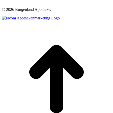
©
2026 Burgenland Apotheke.
t
T