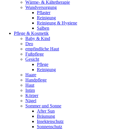
Wärme- & Kältetherapie
Wundversorgung
Pflaster
Reinigung
Reinigung & Hygiene
Salben
Pflege & Kosmetik
Baby & Kind
Deo
empfindliche Haut
Fußpflege
Gesicht
Pflege
Reinigung
Haare
Handpflege
Haut
Intim
Körper
Nägel
Sommer und Sonne
After Sun
Bräunung
Insektenschutz
Sonnenschutz