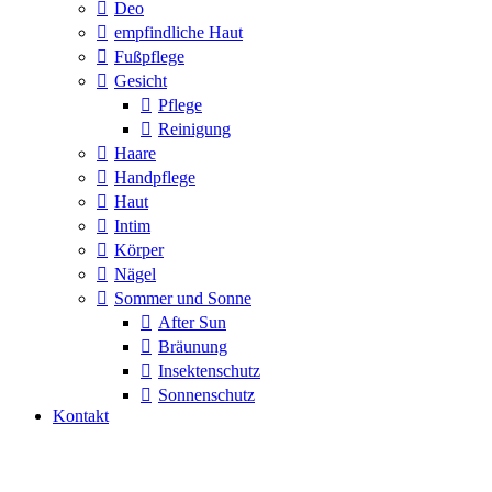
Deo
empfindliche Haut
Fußpflege
Gesicht
Pflege
Reinigung
Haare
Handpflege
Haut
Intim
Körper
Nägel
Sommer und Sonne
After Sun
Bräunung
Insektenschutz
Sonnenschutz
Kontakt