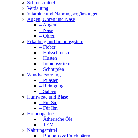
Schmerzmittel
Verdauung
Vitamine und Nahrungsergänzungen
Augen, Ohren und Nase
– Augen
– Nase
– Ohren
Erkältung und Immunsystem
– Fieber
– Halsschmerzen
– Husten
– Immunsystem
– Schnupfen
Wundversorgung
– Pflaster
– Reinigung
– Salben
Harnwege und Blase
– Für Sie
– Für Ihn
Homöopathie
– Ätherische Öle
– TEM
Nahrungsmittel
– Bonbons & Fruchtbären