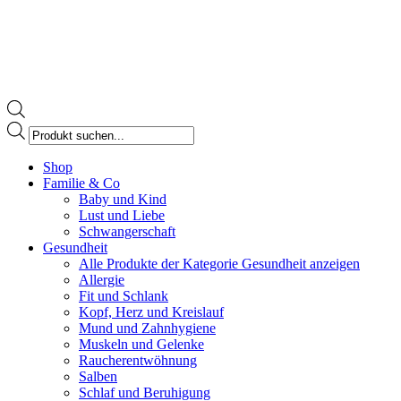
Products
search
Facebook
Shop
page
Familie & Co
opens
Baby und Kind
in
Lust und Liebe
new
Schwangerschaft
window
Gesundheit
Alle Produkte der Kategorie Gesundheit anzeigen
Allergie
Fit und Schlank
Kopf, Herz und Kreislauf
Mund und Zahnhygiene
Muskeln und Gelenke
Raucherentwöhnung
Salben
Schlaf und Beruhigung