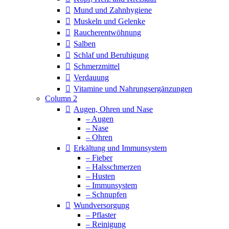
Mund und Zahnhygiene
Muskeln und Gelenke
Raucherentwöhnung
Salben
Schlaf und Beruhigung
Schmerzmittel
Verdauung
Vitamine und Nahrungsergänzungen
Column 2
Augen, Ohren und Nase
– Augen
– Nase
– Ohren
Erkältung und Immunsystem
– Fieber
– Halsschmerzen
– Husten
– Immunsystem
– Schnupfen
Wundversorgung
– Pflaster
– Reinigung