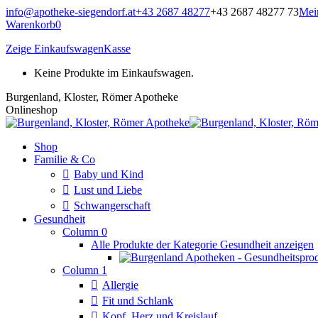
Zum
info@apotheke-siegendorf.at
+43 2687 48277
+43 2687 48277 73
Mei
Inhalt
Warenkorb
0
springen
Zeige Einkaufswagen
Kasse
Keine Produkte im Einkaufswagen.
Burgenland, Kloster, Römer Apotheke
Onlineshop
Shop
Familie & Co
Baby und Kind
Lust und Liebe
Schwangerschaft
Gesundheit
Column 0
Alle Produkte der Kategorie Gesundheit anzeigen
Column 1
Allergie
Fit und Schlank
Kopf, Herz und Kreislauf