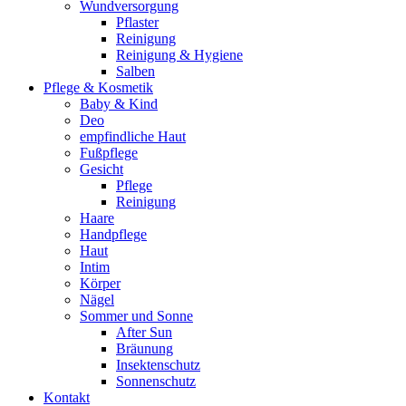
Wundversorgung
Pflaster
Reinigung
Reinigung & Hygiene
Salben
Pflege & Kosmetik
Baby & Kind
Deo
empfindliche Haut
Fußpflege
Gesicht
Pflege
Reinigung
Haare
Handpflege
Haut
Intim
Körper
Nägel
Sommer und Sonne
After Sun
Bräunung
Insektenschutz
Sonnenschutz
Kontakt