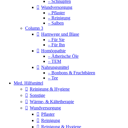
– Schnupfen
Wundversorgung
– Pflaster
– Reinigung
– Salben
Column 3
Harnwege und Blase
– Für Sie
– Für Ihn
Homöopathie
– Ätherische Öle
– TEM
Nahrungsmittel
– Bonbons & Fruchtbären
– Tee
Med. Hilfsmittel
Reinigung & Hygiene
Sonstige
Wärme- & Kältetherapie
Wundversorgung
Pflaster
Reinigung
Reinigung & Hygiene