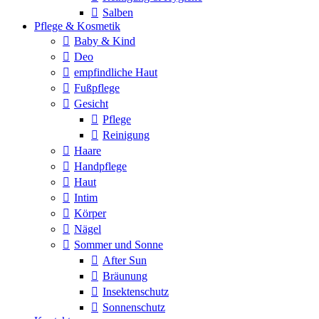
Salben
Pflege & Kosmetik
Baby & Kind
Deo
empfindliche Haut
Fußpflege
Gesicht
Pflege
Reinigung
Haare
Handpflege
Haut
Intim
Körper
Nägel
Sommer und Sonne
After Sun
Bräunung
Insektenschutz
Sonnenschutz