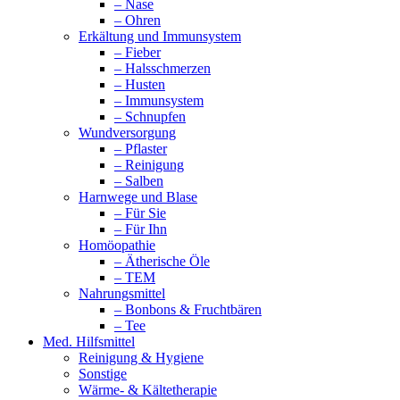
– Nase
– Ohren
Erkältung und Immunsystem
– Fieber
– Halsschmerzen
– Husten
– Immunsystem
– Schnupfen
Wundversorgung
– Pflaster
– Reinigung
– Salben
Harnwege und Blase
– Für Sie
– Für Ihn
Homöopathie
– Ätherische Öle
– TEM
Nahrungsmittel
– Bonbons & Fruchtbären
– Tee
Med. Hilfsmittel
Reinigung & Hygiene
Sonstige
Wärme- & Kältetherapie