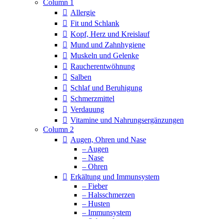
Column 1
Allergie
Fit und Schlank
Kopf, Herz und Kreislauf
Mund und Zahnhygiene
Muskeln und Gelenke
Raucherentwöhnung
Salben
Schlaf und Beruhigung
Schmerzmittel
Verdauung
Vitamine und Nahrungsergänzungen
Column 2
Augen, Ohren und Nase
– Augen
– Nase
– Ohren
Erkältung und Immunsystem
– Fieber
– Halsschmerzen
– Husten
– Immunsystem