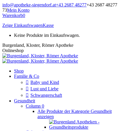
Zum
info@apotheke-siegendorf.at
+43 2687 48277
+43 2687 48277
Inhalt
73
Mein Konto
springen
Warenkorb
0
Zeige Einkaufswagen
Kasse
Keine Produkte im Einkaufswagen.
Burgenland, Kloster, Römer Apotheke
Onlineshop
Shop
Familie & Co
Baby und Kind
Lust und Liebe
Schwangerschaft
Gesundheit
Column 0
Alle Produkte der Kategorie Gesundheit
anzeigen