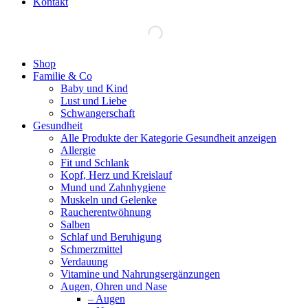
Kontakt
Facebook
Shop
page
Familie & Co
opens
Baby und Kind
in
Lust und Liebe
new
Schwangerschaft
window
Gesundheit
Alle Produkte der Kategorie Gesundheit anzeigen
Allergie
Fit und Schlank
Kopf, Herz und Kreislauf
Mund und Zahnhygiene
Muskeln und Gelenke
Raucherentwöhnung
Salben
Schlaf und Beruhigung
Schmerzmittel
Verdauung
Vitamine und Nahrungsergänzungen
Augen, Ohren und Nase
– Augen