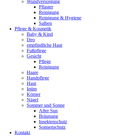
Wundversorgung
Pflaster
Reinigung
Reinigung & Hygiene
Salben
Pflege & Kosmetik
Baby & Kind
Deo
empfindliche Haut
Fußpflege
Gesicht
Pflege
Reinigung
Haare
Handpflege
Haut
Intim
Körper
Nägel
Sommer und Sonne
After Sun
Bräunung
Insektenschutz
Sonnenschutz
Kontakt