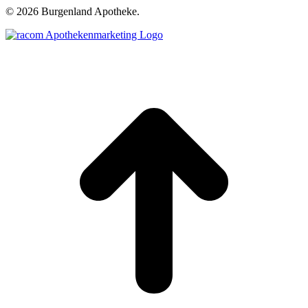
©
2026 Burgenland Apotheke.
t
T