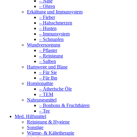
– Nase
– Ohren
Erkältung und Immunsystem
– Fieber
– Halsschmerzen
– Husten
– Immunsystem
– Schnupfen
Wundversorgung
– Pflaster
– Reinigung
– Salben
Harnwege und Blase
– Für Sie
– Für Ihn
Homöopathie
– Ätherische Öle
– TEM
Nahrungsmittel
– Bonbons & Fruchtbären
– Tee
Med. Hilfsmittel
Reinigung & Hygiene
Sonstige
Wärme- & Kältetherapie