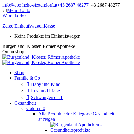
Zum
info@apotheke-siegendorf.at
+43 2687 48277
+43 2687 48277
Inhalt
73
Mein Konto
springen
Warenkorb
0
Zeige Einkaufswagen
Kasse
Keine Produkte im Einkaufswagen.
Burgenland, Kloster, Römer Apotheke
Onlineshop
Shop
Familie & Co
Baby und Kind
Lust und Liebe
Schwangerschaft
Gesundheit
Column 0
Alle Produkte der Kategorie Gesundheit
anzeigen