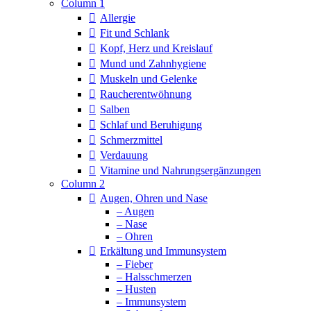
Column 1
Allergie
Fit und Schlank
Kopf, Herz und Kreislauf
Mund und Zahnhygiene
Muskeln und Gelenke
Raucherentwöhnung
Salben
Schlaf und Beruhigung
Schmerzmittel
Verdauung
Vitamine und Nahrungsergänzungen
Column 2
Augen, Ohren und Nase
– Augen
– Nase
– Ohren
Erkältung und Immunsystem
– Fieber
– Halsschmerzen
– Husten
– Immunsystem