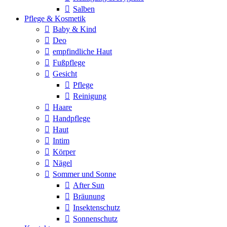
Salben
Pflege & Kosmetik
Baby & Kind
Deo
empfindliche Haut
Fußpflege
Gesicht
Pflege
Reinigung
Haare
Handpflege
Haut
Intim
Körper
Nägel
Sommer und Sonne
After Sun
Bräunung
Insektenschutz
Sonnenschutz