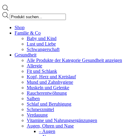
Products
search
Facebook
Shop
page
Familie & Co
opens
Baby und Kind
in
Lust und Liebe
new
Schwangerschaft
window
Gesundheit
Alle Produkte der Kategorie Gesundheit anzeigen
Allergie
Fit und Schlank
Kopf, Herz und Kreislauf
Mund und Zahnhygiene
Muskeln und Gelenke
Raucherentwöhnung
Salben
Schlaf und Beruhigung
Schmerzmittel
Verdauung
Vitamine und Nahrungsergänzungen
Augen, Ohren und Nase
– Augen