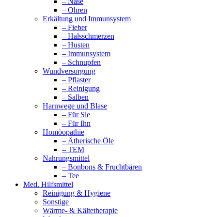
– Nase
– Ohren
Erkältung und Immunsystem
– Fieber
– Halsschmerzen
– Husten
– Immunsystem
– Schnupfen
Wundversorgung
– Pflaster
– Reinigung
– Salben
Harnwege und Blase
– Für Sie
– Für Ihn
Homöopathie
– Ätherische Öle
– TEM
Nahrungsmittel
– Bonbons & Fruchtbären
– Tee
Med. Hilfsmittel
Reinigung & Hygiene
Sonstige
Wärme- & Kältetherapie