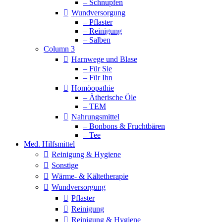
– Schnupfen
Wundversorgung
– Pflaster
– Reinigung
– Salben
Column 3
Harnwege und Blase
– Für Sie
– Für Ihn
Homöopathie
– Ätherische Öle
– TEM
Nahrungsmittel
– Bonbons & Fruchtbären
– Tee
Med. Hilfsmittel
Reinigung & Hygiene
Sonstige
Wärme- & Kältetherapie
Wundversorgung
Pflaster
Reinigung
Reinigung & Hygiene