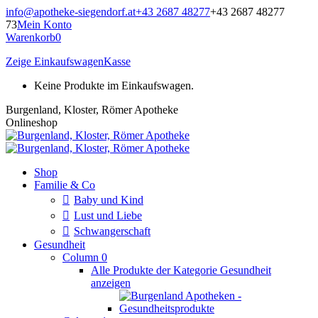
Zum
info@apotheke-siegendorf.at
+43 2687 48277
+43 2687 48277
Inhalt
73
Mein Konto
springen
Warenkorb
0
Zeige Einkaufswagen
Kasse
Keine Produkte im Einkaufswagen.
Burgenland, Kloster, Römer Apotheke
Onlineshop
Shop
Familie & Co
Baby und Kind
Lust und Liebe
Schwangerschaft
Gesundheit
Column 0
Alle Produkte der Kategorie Gesundheit
anzeigen