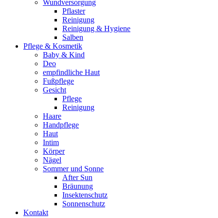
Wundversorgung
Pflaster
Reinigung
Reinigung & Hygiene
Salben
Pflege & Kosmetik
Baby & Kind
Deo
empfindliche Haut
Fußpflege
Gesicht
Pflege
Reinigung
Haare
Handpflege
Haut
Intim
Körper
Nägel
Sommer und Sonne
After Sun
Bräunung
Insektenschutz
Sonnenschutz
Kontakt