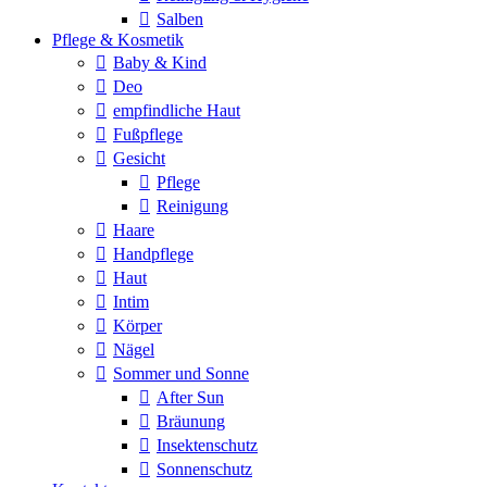
Salben
Pflege & Kosmetik
Baby & Kind
Deo
empfindliche Haut
Fußpflege
Gesicht
Pflege
Reinigung
Haare
Handpflege
Haut
Intim
Körper
Nägel
Sommer und Sonne
After Sun
Bräunung
Insektenschutz
Sonnenschutz