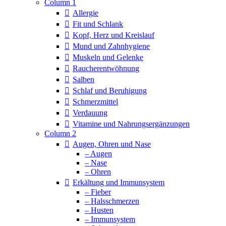
Column 1
Allergie
Fit und Schlank
Kopf, Herz und Kreislauf
Mund und Zahnhygiene
Muskeln und Gelenke
Raucherentwöhnung
Salben
Schlaf und Beruhigung
Schmerzmittel
Verdauung
Vitamine und Nahrungsergänzungen
Column 2
Augen, Ohren und Nase
– Augen
– Nase
– Ohren
Erkältung und Immunsystem
– Fieber
– Halsschmerzen
– Husten
– Immunsystem