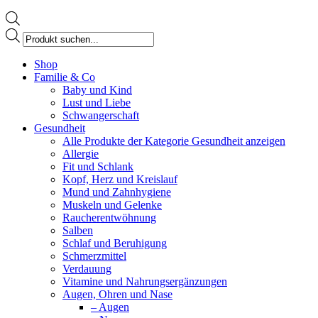
Products
search
Facebook
Shop
page
Familie & Co
opens
Baby und Kind
in
Lust und Liebe
new
Schwangerschaft
window
Gesundheit
Alle Produkte der Kategorie Gesundheit anzeigen
Allergie
Fit und Schlank
Kopf, Herz und Kreislauf
Mund und Zahnhygiene
Muskeln und Gelenke
Raucherentwöhnung
Salben
Schlaf und Beruhigung
Schmerzmittel
Verdauung
Vitamine und Nahrungsergänzungen
Augen, Ohren und Nase
– Augen