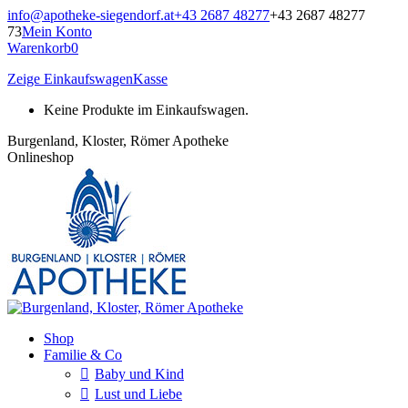
Zum
info@apotheke-siegendorf.at
+43 2687 48277
+43 2687 48277
Inhalt
73
Mein Konto
springen
Warenkorb
0
Zeige Einkaufswagen
Kasse
Keine Produkte im Einkaufswagen.
Burgenland, Kloster, Römer Apotheke
Onlineshop
Shop
Familie & Co
Baby und Kind
Lust und Liebe