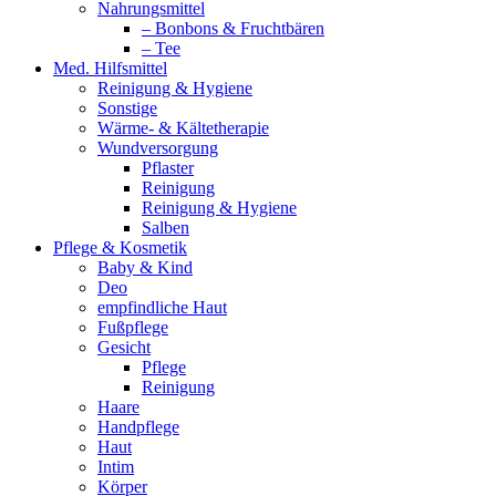
Nahrungsmittel
– Bonbons & Fruchtbären
– Tee
Med. Hilfsmittel
Reinigung & Hygiene
Sonstige
Wärme- & Kältetherapie
Wundversorgung
Pflaster
Reinigung
Reinigung & Hygiene
Salben
Pflege & Kosmetik
Baby & Kind
Deo
empfindliche Haut
Fußpflege
Gesicht
Pflege
Reinigung
Haare
Handpflege
Haut
Intim
Körper