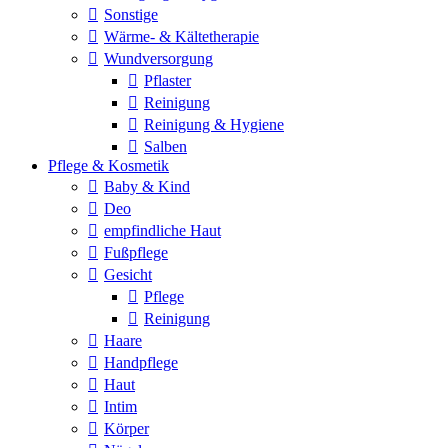
Sonstige
Wärme- & Kältetherapie
Wundversorgung
Pflaster
Reinigung
Reinigung & Hygiene
Salben
Pflege & Kosmetik
Baby & Kind
Deo
empfindliche Haut
Fußpflege
Gesicht
Pflege
Reinigung
Haare
Handpflege
Haut
Intim
Körper