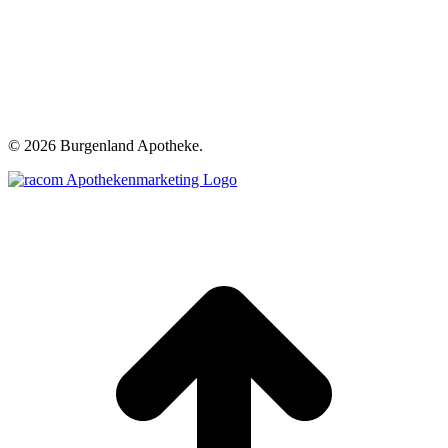
©
2026 Burgenland Apotheke.
t
T