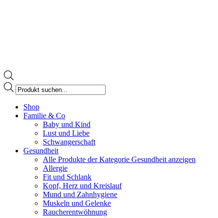
Products
search
Facebook
Shop
page
Familie & Co
opens
Baby und Kind
in
Lust und Liebe
new
Schwangerschaft
window
Gesundheit
Alle Produkte der Kategorie Gesundheit anzeigen
Allergie
Fit und Schlank
Kopf, Herz und Kreislauf
Mund und Zahnhygiene
Muskeln und Gelenke
Raucherentwöhnung