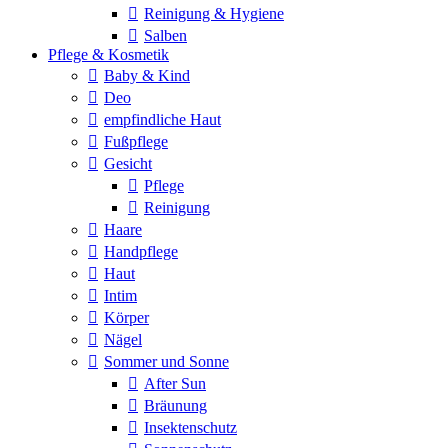
Reinigung & Hygiene
Salben
Pflege & Kosmetik
Baby & Kind
Deo
empfindliche Haut
Fußpflege
Gesicht
Pflege
Reinigung
Haare
Handpflege
Haut
Intim
Körper
Nägel
Sommer und Sonne
After Sun
Bräunung
Insektenschutz