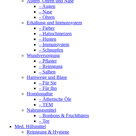
Augen, Ohren und Nase
– Augen
– Nase
– Ohren
Erkältung und Immunsystem
– Fieber
– Halsschmerzen
– Husten
– Immunsystem
– Schnupfen
Wundversorgung
– Pflaster
– Reinigung
– Salben
Harnwege und Blase
– Für Sie
– Für Ihn
Homöopathie
– Ätherische Öle
– TEM
Nahrungsmittel
– Bonbons & Fruchtbären
– Tee
Med. Hilfsmittel
Reinigung & Hygiene