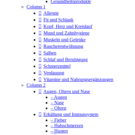
Column 1
Allergie
Fit und Schlank
Kopf, Herz und Kreislauf
Mund und Zahnhygiene
Muskeln und Gelenke
Raucherentwöhnung
Salben
Schlaf und Beruhigung
Schmerzmittel
Verdauung
Vitamine und Nahrungsergänzungen
Column 2
Augen, Ohren und Nase
– Augen
– Nase
– Ohren
Erkältung und Immunsystem
– Fieber
– Halsschmerzen
– Husten