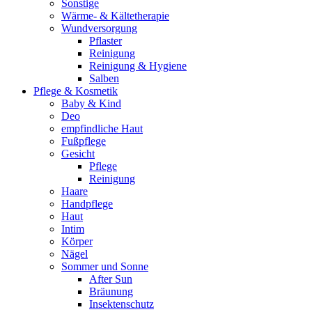
Sonstige
Wärme- & Kältetherapie
Wundversorgung
Pflaster
Reinigung
Reinigung & Hygiene
Salben
Pflege & Kosmetik
Baby & Kind
Deo
empfindliche Haut
Fußpflege
Gesicht
Pflege
Reinigung
Haare
Handpflege
Haut
Intim
Körper
Nägel
Sommer und Sonne
After Sun
Bräunung
Insektenschutz