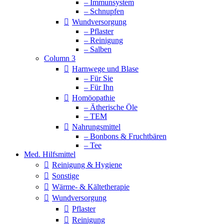
– Immunsystem
– Schnupfen
Wundversorgung
– Pflaster
– Reinigung
– Salben
Column 3
Harnwege und Blase
– Für Sie
– Für Ihn
Homöopathie
– Ätherische Öle
– TEM
Nahrungsmittel
– Bonbons & Fruchtbären
– Tee
Med. Hilfsmittel
Reinigung & Hygiene
Sonstige
Wärme- & Kältetherapie
Wundversorgung
Pflaster
Reinigung