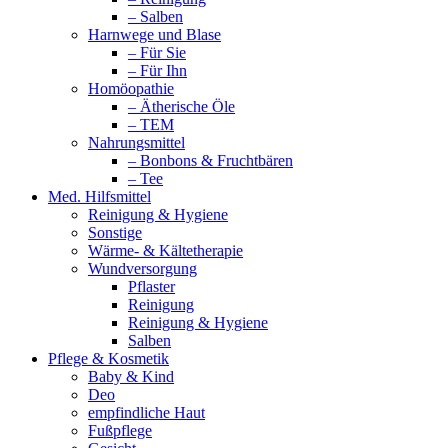
– Salben
Harnwege und Blase
– Für Sie
– Für Ihn
Homöopathie
– Ätherische Öle
– TEM
Nahrungsmittel
– Bonbons & Fruchtbären
– Tee
Med. Hilfsmittel
Reinigung & Hygiene
Sonstige
Wärme- & Kältetherapie
Wundversorgung
Pflaster
Reinigung
Reinigung & Hygiene
Salben
Pflege & Kosmetik
Baby & Kind
Deo
empfindliche Haut
Fußpflege