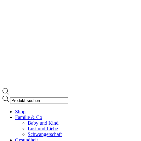
Products
search
Facebook
Shop
page
Familie & Co
opens
Baby und Kind
in
Lust und Liebe
new
Schwangerschaft
window
Gesundheit