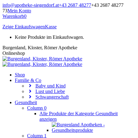
Zum
info@apotheke-siegendorf.at
+43 2687 48277
+43 2687 48277
Inhalt
73
Mein Konto
springen
Warenkorb
0
Zeige Einkaufswagen
Kasse
Keine Produkte im Einkaufswagen.
Burgenland, Kloster, Römer Apotheke
Onlineshop
Shop
Familie & Co
Baby und Kind
Lust und Liebe
Schwangerschaft
Gesundheit
Column 0
Alle Produkte der Kategorie Gesundheit
anzeigen
Column 1