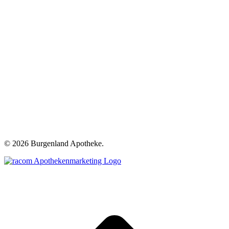
©
2026 Burgenland Apotheke.
t
T