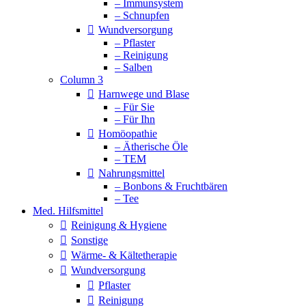
– Immunsystem
– Schnupfen
Wundversorgung
– Pflaster
– Reinigung
– Salben
Column 3
Harnwege und Blase
– Für Sie
– Für Ihn
Homöopathie
– Ätherische Öle
– TEM
Nahrungsmittel
– Bonbons & Fruchtbären
– Tee
Med. Hilfsmittel
Reinigung & Hygiene
Sonstige
Wärme- & Kältetherapie
Wundversorgung
Pflaster
Reinigung