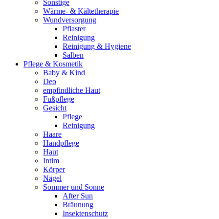
Sonstige
Wärme- & Kältetherapie
Wundversorgung
Pflaster
Reinigung
Reinigung & Hygiene
Salben
Pflege & Kosmetik
Baby & Kind
Deo
empfindliche Haut
Fußpflege
Gesicht
Pflege
Reinigung
Haare
Handpflege
Haut
Intim
Körper
Nägel
Sommer und Sonne
After Sun
Bräunung
Insektenschutz