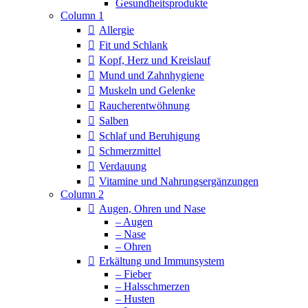
Column 1
Allergie
Fit und Schlank
Kopf, Herz und Kreislauf
Mund und Zahnhygiene
Muskeln und Gelenke
Raucherentwöhnung
Salben
Schlaf und Beruhigung
Schmerzmittel
Verdauung
Vitamine und Nahrungsergänzungen
Column 2
Augen, Ohren und Nase
– Augen
– Nase
– Ohren
Erkältung und Immunsystem
– Fieber
– Halsschmerzen
– Husten