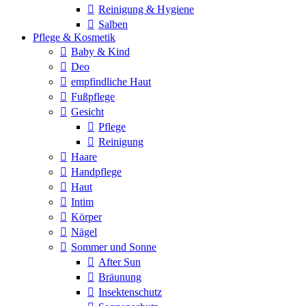
Reinigung & Hygiene
Salben
Pflege & Kosmetik
Baby & Kind
Deo
empfindliche Haut
Fußpflege
Gesicht
Pflege
Reinigung
Haare
Handpflege
Haut
Intim
Körper
Nägel
Sommer und Sonne
After Sun
Bräunung
Insektenschutz