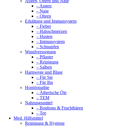
Augen, Ohren und Nase
– Augen
– Nase
– Ohren
Erkältung und Immunsystem
– Fieber
– Halsschmerzen
– Husten
– Immunsystem
– Schnupfen
Wundversorgung
– Pflaster
– Reinigung
– Salben
Harnwege und Blase
– Für Sie
– Für Ihn
Homöopathie
– Ätherische Öle
– TEM
Nahrungsmittel
– Bonbons & Fruchtbären
– Tee
Med. Hilfsmittel
Reinigung & Hygiene