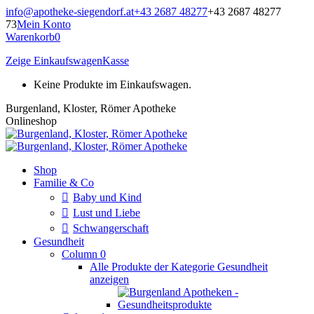
Zum
info@apotheke-siegendorf.at
+43 2687 48277
+43 2687 48277
Inhalt
73
Mein Konto
springen
Warenkorb
0
Zeige Einkaufswagen
Kasse
Keine Produkte im Einkaufswagen.
Burgenland, Kloster, Römer Apotheke
Onlineshop
Shop
Familie & Co
Baby und Kind
Lust und Liebe
Schwangerschaft
Gesundheit
Column 0
Alle Produkte der Kategorie Gesundheit
anzeigen