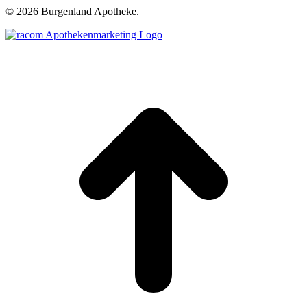
©
2026 Burgenland Apotheke.
t
T