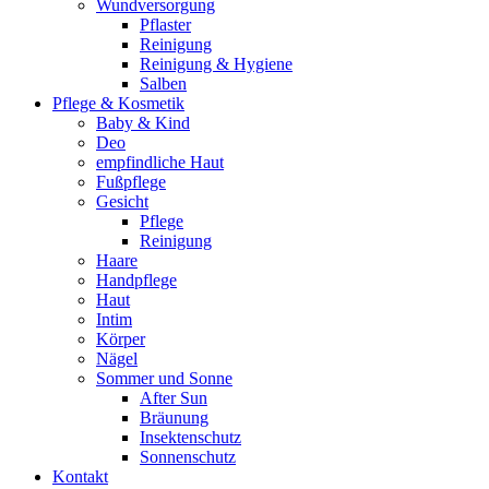
Wundversorgung
Pflaster
Reinigung
Reinigung & Hygiene
Salben
Pflege & Kosmetik
Baby & Kind
Deo
empfindliche Haut
Fußpflege
Gesicht
Pflege
Reinigung
Haare
Handpflege
Haut
Intim
Körper
Nägel
Sommer und Sonne
After Sun
Bräunung
Insektenschutz
Sonnenschutz
Kontakt