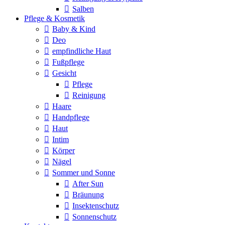
Salben
Pflege & Kosmetik
Baby & Kind
Deo
empfindliche Haut
Fußpflege
Gesicht
Pflege
Reinigung
Haare
Handpflege
Haut
Intim
Körper
Nägel
Sommer und Sonne
After Sun
Bräunung
Insektenschutz
Sonnenschutz