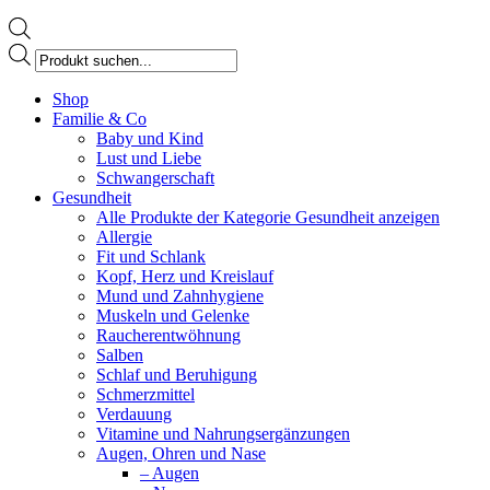
Products
search
Facebook
Shop
page
Familie & Co
opens
Baby und Kind
in
Lust und Liebe
new
Schwangerschaft
window
Gesundheit
Alle Produkte der Kategorie Gesundheit anzeigen
Allergie
Fit und Schlank
Kopf, Herz und Kreislauf
Mund und Zahnhygiene
Muskeln und Gelenke
Raucherentwöhnung
Salben
Schlaf und Beruhigung
Schmerzmittel
Verdauung
Vitamine und Nahrungsergänzungen
Augen, Ohren und Nase
– Augen