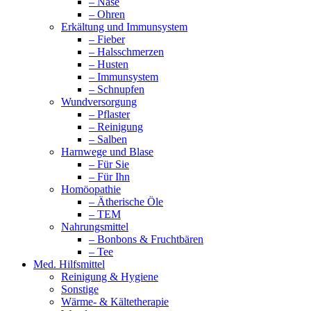
– Nase
– Ohren
Erkältung und Immunsystem
– Fieber
– Halsschmerzen
– Husten
– Immunsystem
– Schnupfen
Wundversorgung
– Pflaster
– Reinigung
– Salben
Harnwege und Blase
– Für Sie
– Für Ihn
Homöopathie
– Ätherische Öle
– TEM
Nahrungsmittel
– Bonbons & Fruchtbären
– Tee
Med. Hilfsmittel
Reinigung & Hygiene
Sonstige
Wärme- & Kältetherapie