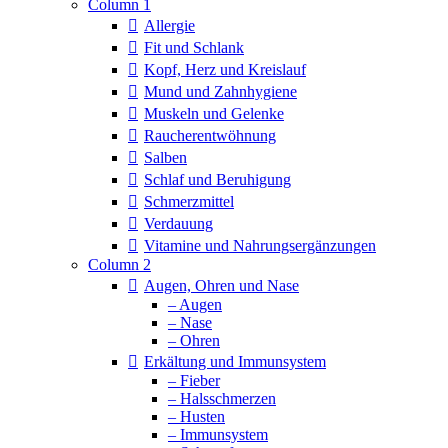
Column 1
Allergie
Fit und Schlank
Kopf, Herz und Kreislauf
Mund und Zahnhygiene
Muskeln und Gelenke
Raucherentwöhnung
Salben
Schlaf und Beruhigung
Schmerzmittel
Verdauung
Vitamine und Nahrungsergänzungen
Column 2
Augen, Ohren und Nase
– Augen
– Nase
– Ohren
Erkältung und Immunsystem
– Fieber
– Halsschmerzen
– Husten
– Immunsystem