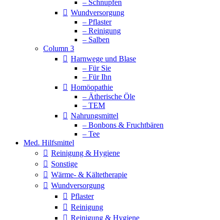
– Schnupfen
Wundversorgung
– Pflaster
– Reinigung
– Salben
Column 3
Harnwege und Blase
– Für Sie
– Für Ihn
Homöopathie
– Ätherische Öle
– TEM
Nahrungsmittel
– Bonbons & Fruchtbären
– Tee
Med. Hilfsmittel
Reinigung & Hygiene
Sonstige
Wärme- & Kältetherapie
Wundversorgung
Pflaster
Reinigung
Reinigung & Hygiene