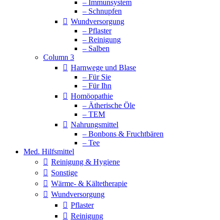
– Immunsystem
– Schnupfen
Wundversorgung
– Pflaster
– Reinigung
– Salben
Column 3
Harnwege und Blase
– Für Sie
– Für Ihn
Homöopathie
– Ätherische Öle
– TEM
Nahrungsmittel
– Bonbons & Fruchtbären
– Tee
Med. Hilfsmittel
Reinigung & Hygiene
Sonstige
Wärme- & Kältetherapie
Wundversorgung
Pflaster
Reinigung