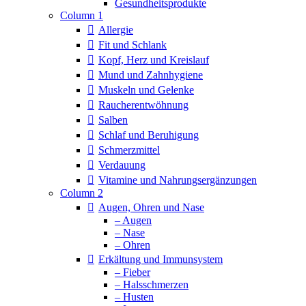
Column 1
Allergie
Fit und Schlank
Kopf, Herz und Kreislauf
Mund und Zahnhygiene
Muskeln und Gelenke
Raucherentwöhnung
Salben
Schlaf und Beruhigung
Schmerzmittel
Verdauung
Vitamine und Nahrungsergänzungen
Column 2
Augen, Ohren und Nase
– Augen
– Nase
– Ohren
Erkältung und Immunsystem
– Fieber
– Halsschmerzen
– Husten