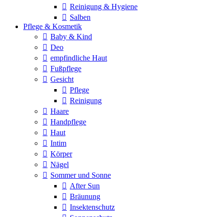
Reinigung & Hygiene
Salben
Pflege & Kosmetik
Baby & Kind
Deo
empfindliche Haut
Fußpflege
Gesicht
Pflege
Reinigung
Haare
Handpflege
Haut
Intim
Körper
Nägel
Sommer und Sonne
After Sun
Bräunung
Insektenschutz