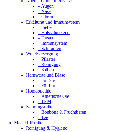
Augen, Ohren und Nase
– Augen
– Nase
– Ohren
Erkältung und Immunsystem
– Fieber
– Halsschmerzen
– Husten
– Immunsystem
– Schnupfen
Wundversorgung
– Pflaster
– Reinigung
– Salben
Harnwege und Blase
– Für Sie
– Für Ihn
Homöopathie
– Ätherische Öle
– TEM
Nahrungsmittel
– Bonbons & Fruchtbären
– Tee
Med. Hilfsmittel
Reinigung & Hygiene