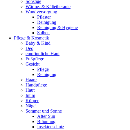
Sonstige
Wärme- & Kältetherapie
Wundversorgung
Pflaster
Reinigung
Reinigung & Hygiene
Salben
Pflege & Kosmetik
Baby & Kind
Deo
empfindliche Haut
Fußpflege
Gesicht
Pflege
Reinigung
Haare
Handpflege
Haut
Intim
Körper
Nägel
Sommer und Sonne
After Sun
Bräunung
Insektenschutz