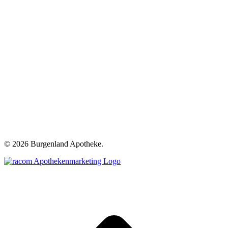
©
2026 Burgenland Apotheke.
t
T