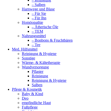
– Reinigung
– Salben
Harnwege und Blase
– Für Sie
– Für Ihn
Homöopathie
– Ätherische Öle
– TEM
Nahrungsmittel
– Bonbons & Fruchtbären
– Tee
Med. Hilfsmittel
Reinigung & Hygiene
Sonstige
Wärme- & Kältetherapie
Wundversorgung
Pflaster
Reinigung
Reinigung & Hygiene
Salben
Pflege & Kosmetik
Baby & Kind
Deo
empfindliche Haut
Fußpflege