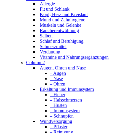
Allergie
Fit und Schlank
Kopf, Herz und Kreislauf
Mund und Zahnhygiene
Muskeln und Gelenke
Raucherentwöhnung
Salben
Schlaf und Beruhigung
Schmerzmittel
Verdauung
Vitamine und Nahrungsergänzungen
Column 2
Augen, Ohren und Nase
– Augen
– Nase
– Ohren
Erkältung und Immunsystem
– Fieber
– Halsschmerzen
– Husten
– Immunsystem
– Schnupfen
Wundversorgung
– Pflaster
– Reinigung