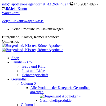
Zum
info@apotheke-siegendorf.at
+43 2687 48277
+43 2687 48277
Inhalt
73
Mein Konto
springen
Warenkorb
0
Zeige Einkaufswagen
Kasse
Keine Produkte im Einkaufswagen.
Burgenland, Kloster, Römer Apotheke
Onlineshop
Shop
Familie & Co
Baby und Kind
Lust und Liebe
Schwangerschaft
Gesundheit
Column 0
Alle Produkte der Kategorie Gesundheit
anzeigen
Column 1