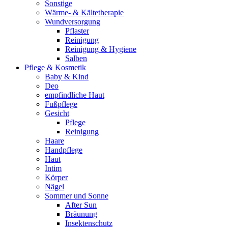
Sonstige
Wärme- & Kältetherapie
Wundversorgung
Pflaster
Reinigung
Reinigung & Hygiene
Salben
Pflege & Kosmetik
Baby & Kind
Deo
empfindliche Haut
Fußpflege
Gesicht
Pflege
Reinigung
Haare
Handpflege
Haut
Intim
Körper
Nägel
Sommer und Sonne
After Sun
Bräunung
Insektenschutz