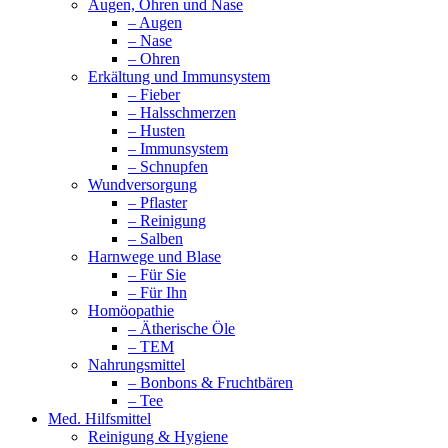
Augen, Ohren und Nase
– Augen
– Nase
– Ohren
Erkältung und Immunsystem
– Fieber
– Halsschmerzen
– Husten
– Immunsystem
– Schnupfen
Wundversorgung
– Pflaster
– Reinigung
– Salben
Harnwege und Blase
– Für Sie
– Für Ihn
Homöopathie
– Ätherische Öle
– TEM
Nahrungsmittel
– Bonbons & Fruchtbären
– Tee
Med. Hilfsmittel
Reinigung & Hygiene