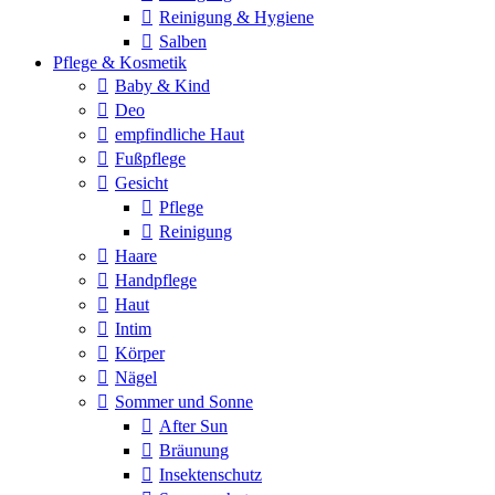
Reinigung & Hygiene
Salben
Pflege & Kosmetik
Baby & Kind
Deo
empfindliche Haut
Fußpflege
Gesicht
Pflege
Reinigung
Haare
Handpflege
Haut
Intim
Körper
Nägel
Sommer und Sonne
After Sun
Bräunung
Insektenschutz