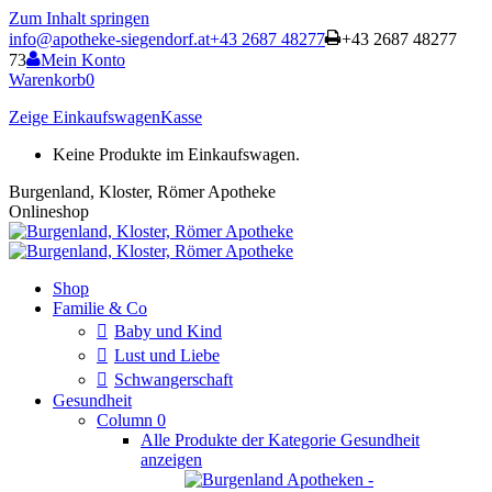
Zum Inhalt springen
info@apotheke-siegendorf.at
+43 2687 48277
+43 2687 48277
73
Mein Konto
Warenkorb
0
Zeige Einkaufswagen
Kasse
Keine Produkte im Einkaufswagen.
Burgenland, Kloster, Römer Apotheke
Onlineshop
Shop
Familie & Co
Baby und Kind
Lust und Liebe
Schwangerschaft
Gesundheit
Column 0
Alle Produkte der Kategorie Gesundheit
anzeigen