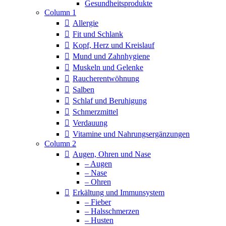
Column 1
Allergie
Fit und Schlank
Kopf, Herz und Kreislauf
Mund und Zahnhygiene
Muskeln und Gelenke
Raucherentwöhnung
Salben
Schlaf und Beruhigung
Schmerzmittel
Verdauung
Vitamine und Nahrungsergänzungen
Column 2
Augen, Ohren und Nase
– Augen
– Nase
– Ohren
Erkältung und Immunsystem
– Fieber
– Halsschmerzen
– Husten