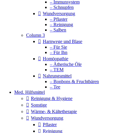
– Immunsystem
– Schnupfen
Wundversorgung
– Pflaster
– Reinigung
– Salben
Column 3
Harnwege und Blase
– Für Sie
– Für Ihn
Homöopathie
– Ätherische Öle
– TEM
Nahrungsmittel
– Bonbons & Fruchtbären
– Tee
Med. Hilfsmittel
Reinigung & Hygiene
Sonstige
Wärme- & Kältetherapie
Wundversorgung
Pflaster
Reinigung